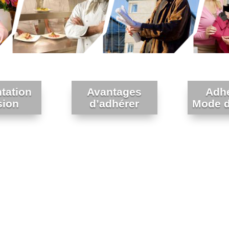
tation
Avantages
Adh
sion
d’adhérer
Mode d