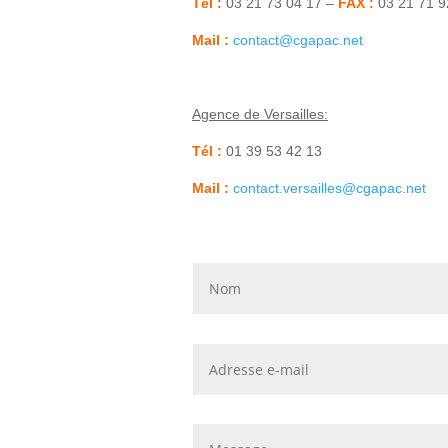
Tél :
03 21 73 04 17 –
FAX :
03 21 71 9
Mail :
contact@cgapac.net
Agence de Versailles:
Tél :
01 39 53 42 13
Mail :
contact.versailles@cgapac.net