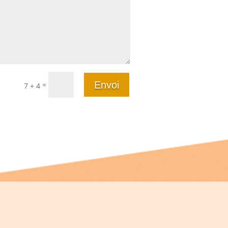
Envoi
=
7 + 4